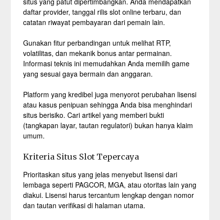
situs yang patut dipertimbangkan. Anda mendapatkan
daftar provider, tanggal rilis slot online terbaru, dan
catatan riwayat pembayaran dari pemain lain.
Gunakan fitur perbandingan untuk melihat RTP,
volatilitas, dan mekanik bonus antar permainan.
Informasi teknis ini memudahkan Anda memilih game
yang sesuai gaya bermain dan anggaran.
Platform yang kredibel juga menyorot perubahan lisensi
atau kasus penipuan sehingga Anda bisa menghindari
situs berisiko. Cari artikel yang memberi bukti
(tangkapan layar, tautan regulatori) bukan hanya klaim
umum.
Kriteria Situs Slot Tepercaya
Prioritaskan situs yang jelas menyebut lisensi dari
lembaga seperti PAGCOR, MGA, atau otoritas lain yang
diakui. Lisensi harus tercantum lengkap dengan nomor
dan tautan verifikasi di halaman utama.