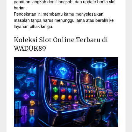
panduan langkah demi langkah, dan update berita slot
harian.
Pendekatan ini membantu kamu menyelesaikan
masalah tanpa harus menunggu lama atau beralih ke
layanan pihak ketiga.
Koleksi Slot Online Terbaru di
WADUK89