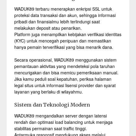
WADUK89 terbaru menerapkan enkripsi SSL untuk
proteksi data transaksi dan akun, sehingga informasi
pribadi dan finansialmu lebih terlindungi saat
melakukan deposit atau penarikan.
Platform juga menampilkan kebijakan verifikasi identitas
(KYC) untuk mencegah penipuan dan memastikan
hanya pemain terverifikasi yang bisa menarik dana.
Secara operasional, WADUK89 menggunakan sistem
pemantauan aktivitas yang mendeteksi pola taruhan
mencurigakan dan bisa memicu pemeriksaan manual.
Jika kamu peduli soal kepatuhan, periksa halaman
legal situs untuk informasi lisensi provider dan syarat
layanan yang berlaku di wilayahmu.
Sistem dan Teknologi Modern
WADUK89 mengandalkan server dengan latensi
rendah dan optimasi load balancing untuk menjaga
stabilitas permainan saat traffic tinggi.
Antarmuka responsif mendukung akses melalui