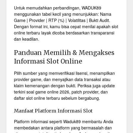
Untuk memudahkan perbandingan, WADUK89
menggunakan tabel kecil yang menunjukkan: Nama
Game | Provider | RTP (%) | Volatilitas | Bukti Audit.
Dengan format ini, kamu bisa cepat menilai apakah slot
online terbaru layak dicoba berdasarkan transparansi
dan keadilan.
Panduan Memilih & Mengakses
Informasi Slot Online
Pilih sumber yang memverifikasi lisensi, menampilkan
provider game, dan menyajikan data transaksi atau
klaim kemenangan dengan bukti. Periksa juga update
terkini soal game online 2026, patch provider, dan
daftar slot online terbaru sebelum bergabung.
Manfaat Platform Informasi Slot
Platform informasi seperti Waduk89 membantu Anda
membedakan antara platform yang bermasalah dan