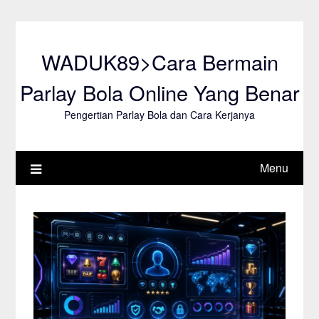
Skip
to
content
WADUK89>Cara Bermain
Parlay Bola Online Yang Benar
Pengertian Parlay Bola dan Cara Kerjanya
Menu