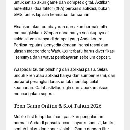
untuk setiap akun game dan dompet digital. Aktifkan
autentikasi dua faktor (2FA) berbasis aplikasi, bukan
SMS, untuk lapisan keamanan tambahan.
Pisahkan akun pembayaran dan akun bermain bila
memungkinkan. Simpan dana hanya secukupnya di
saldo situs; sisanya di dompet yang Anda kontrol.
Periksa reputasi penyedia dengan lisensi resmi dan
ulasan independen; Waduk89 terbaru harus diverifikasi
lisensinya dan riwayat pembayaran sebelum deposit.
Waspadai tautan phishing dan aplikasi palsu. Selalu
unduh klien atau aplikasi hanya dari sumber resmi, dan
perbarui perangkat lunak untuk menutup celah
keamanan. Catat aktivitas login dan laporkan akses
mencurigakan segera.
Tren Game Online & Slot Tahun 2026
Mobile-first tetap dominan; pastikan pengalaman
bermain Anda di ponsel lancar—layar responsif, kontrol
sentuh halus, dan koneksi stabil. Game dengan fitur